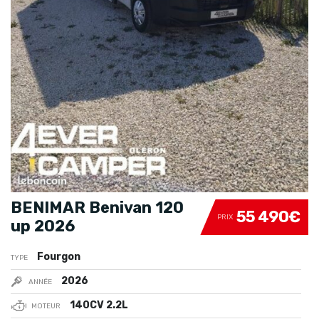
BENIMAR Benivan 120
55 490€
PRIX
up 2026
Fourgon
TYPE
2026
ANNÉE
140CV 2.2L
MOTEUR