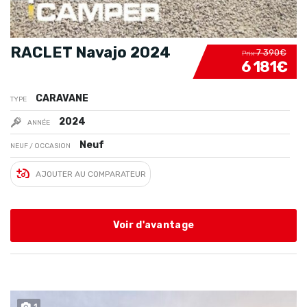
RACLET Navajo 2024
7 390€
Prix
6 181€
CARAVANE
TYPE
2024
ANNÉE
Neuf
NEUF / OCCASION
AJOUTER AU COMPARATEUR
Voir d'avantage
1