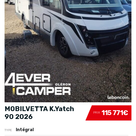
MOBILVETTA K.Yatch
115 771€
PRIX
90 2026
Intégral
TYPE