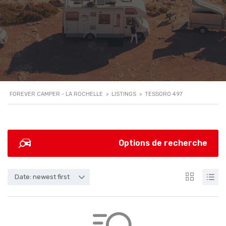
FOREVER CAMPER - LA ROCHELLE
>
LISTINGS
>
TESSORO 497
Options de recherche
Date: newest first