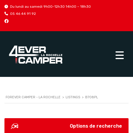
Du lundi au samedi 9h00-12h30 14h00 – 18h30
05 46 44 91 92
FOREVER CAMPER - LA ROCHELLE
>
LISTINGS
>
B708PL
Options de recherche