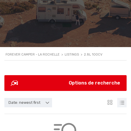
FOREVER CAMPER - LA ROCHELLE
>
LISTINGS
>
2.8L 100CV
Options de recherche
Date: newest first